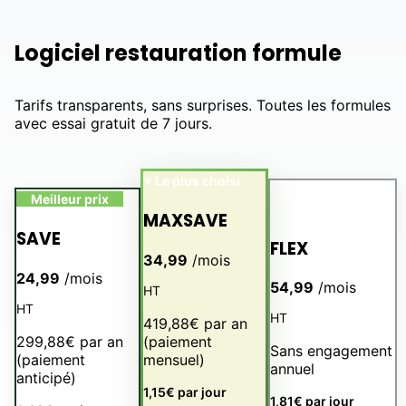
Logiciel restauration
formule
Tarifs transparents, sans surprises. Toutes les formules
avec essai gratuit de 7 jours.
⭐ Le plus choisi
Liberté
Meilleur prix
maximale
MAXSAVE
SAVE
FLEX
34,99
/mois
24,99
/mois
54,99
/mois
HT
HT
HT
419,88€ par an
299,88€ par an
(paiement
Sans engagement
(paiement
mensuel)
annuel
anticipé)
1,15€ par jour
1,81€ par jour