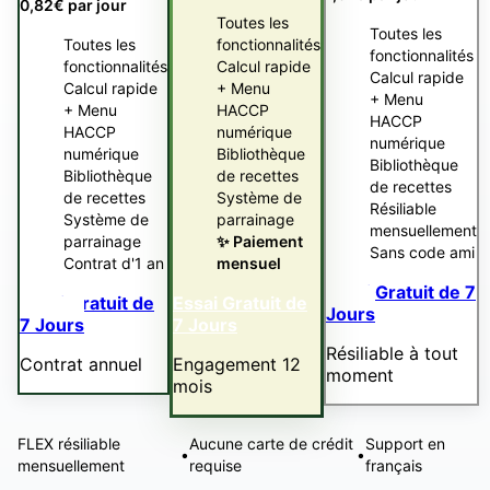
0,82€ par jour
Toutes les
Toutes les
Toutes les
fonctionnalités
fonctionnalités
fonctionnalités
Calcul rapide
Calcul rapide
Calcul rapide
+ Menu
+ Menu
+ Menu
HACCP
HACCP
HACCP
numérique
numérique
numérique
Bibliothèque
Bibliothèque
Bibliothèque
de recettes
de recettes
de recettes
Système de
Résiliable
Système de
parrainage
mensuellement
parrainage
✨ Paiement
Sans code ami
Contrat d'1 an
mensuel
Essai Gratuit de 7
Essai Gratuit de
Essai Gratuit de
Jours
7 Jours
7 Jours
Résiliable à tout
Contrat annuel
Engagement 12
moment
mois
FLEX résiliable
Aucune carte de crédit
Support en
•
•
mensuellement
requise
français