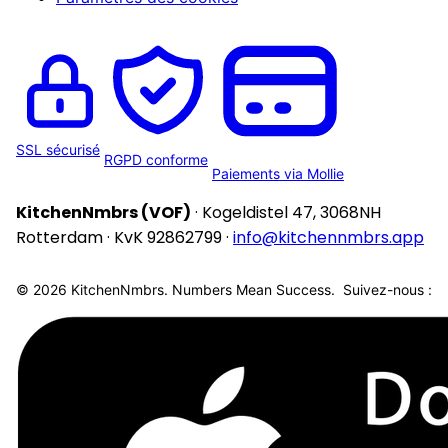
SSL sécurisé
RGPD conforme
Paiements via Mollie
KitchenNmbrs (VOF)
· Kogeldistel 47, 3068NH
Rotterdam · KvK 92862799 ·
info@kitchennmbrs.app
© 2026 KitchenNmbrs. Numbers Mean Success.
Suivez-nous :