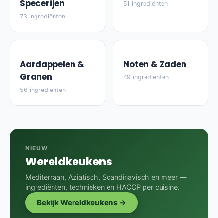
Specerijen
51 ingrediënten
73 ingrediënten
Aardappelen &
Noten & Zaden
Granen
49 ingrediënten
56 ingrediënten
NIEUW
Wereldkeukens
Mediterraan, Aziatisch, Scandinavisch en meer —
ingrediënten, technieken en HACCP per cuisine.
Bekijk Wereldkeukens →