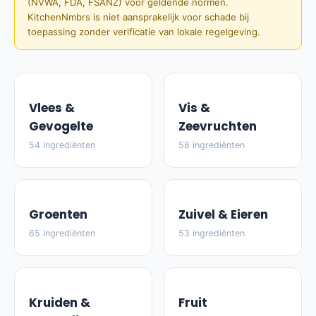
(NVWA, FDA, FSANZ) voor geldende normen.
KitchenNmbrs is niet aansprakelijk voor schade bij
toepassing zonder verificatie van lokale regelgeving.
Vlees &
Vis &
Gevogelte
Zeevruchten
54 ingrediënten
58 ingrediënten
Groenten
Zuivel & Eieren
65 ingrediënten
53 ingrediënten
Kruiden &
Fruit