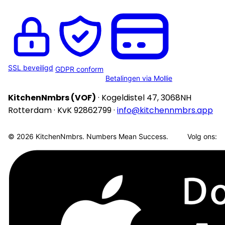
SSL beveiligd
GDPR conform
Betalingen via Mollie
KitchenNmbrs (VOF)
· Kogeldistel 47, 3068NH
Rotterdam · KvK 92862799 ·
info@kitchennmbrs.app
© 2026 KitchenNmbrs. Numbers Mean Success.
Volg ons: