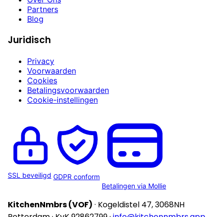
Partners
Blog
Juridisch
Privacy
Voorwaarden
Cookies
Betalingsvoorwaarden
Cookie-instellingen
SSL beveiligd
GDPR conform
Betalingen via Mollie
KitchenNmbrs (VOF)
· Kogeldistel 47, 3068NH
Rotterdam · KvK 92862799 ·
info@kitchennmbrs.app