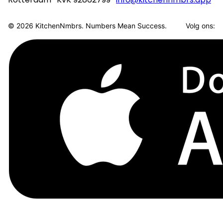
© 2026 KitchenNmbrs. Numbers Mean Success.
Volg ons: