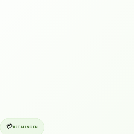
💳
BETALINGEN