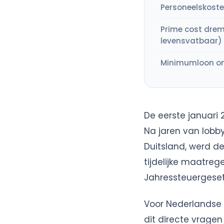
Personeelskost
Prime cost drem
levensvatbaar)
Minimumloon ont
De eerste januari
Na jaren van lobb
Duitsland, werd d
tijdelijke maatreg
Jahressteuergesetz
Voor Nederlandse o
dit directe vrage