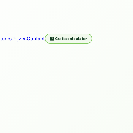
tures
Prijzen
Contact
🧮 Gratis calculator