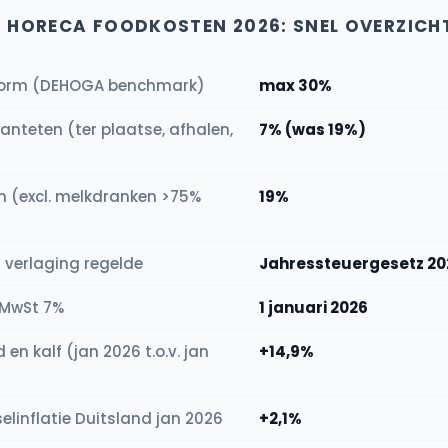
D HORECA FOODKOSTEN 2026: SNEL OVERZICH
norm (DEHOGA benchmark)
max 30%
anteten (ter plaatse, afhalen,
7% (was 19%)
 (excl. melkdranken >75%
19%
 verlaging regelde
Jahressteuergesetz 20
MwSt 7%
1 januari 2026
d en kalf (jan 2026 t.o.v. jan
+14,9%
linflatie Duitsland jan 2026
+2,1%