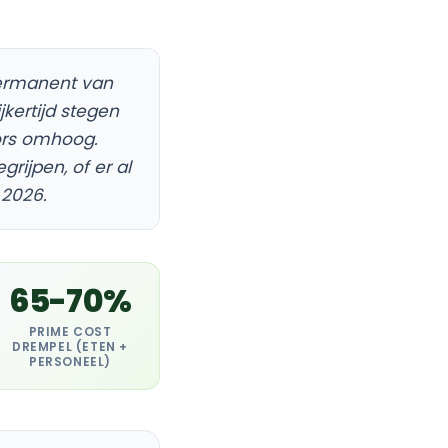
permanent van
kertijd stegen
ors omhoog.
rijpen, of er al
 2026.
65-70%
PRIME COST
DREMPEL (ETEN +
PERSONEEL)