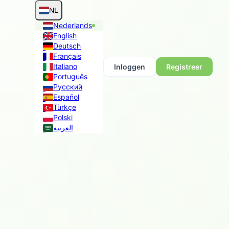
NL
Nederlands
English
Deutsch
Français
Italiano
Inloggen
Registreer
Português
Русский
Español
Türkçe
Polski
العربية