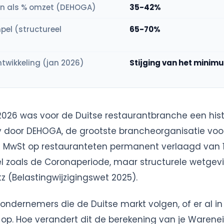
en als % omzet (DEHOGA)
35-42%
pel (structureel
65-70%
wikkeling (jan 2026)
Stijging van het minim
 2026 was voor de Duitse restaurantbranche een hi
y door DEHOGA, de grootste brancheorganisatie voo
e MwSt op restauranteten permanent verlaagd van 
el zoals de Coronaperiode, maar structurele wetgevi
 (Belastingwijzigingswet 2025).
ndernemers die de Duitse markt volgen, of er al in a
n op. Hoe verandert dit de berekening van je Warene