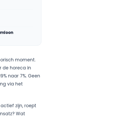
umloon
storisch moment.
r de horeca in
19% naar 7%. Geen
ng via het
ctief zijn, roept
insatz? Wat