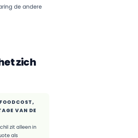
paring de andere
het zich
 FOODCOST,
TAGE VAN DE
l zit alleen in
ote als