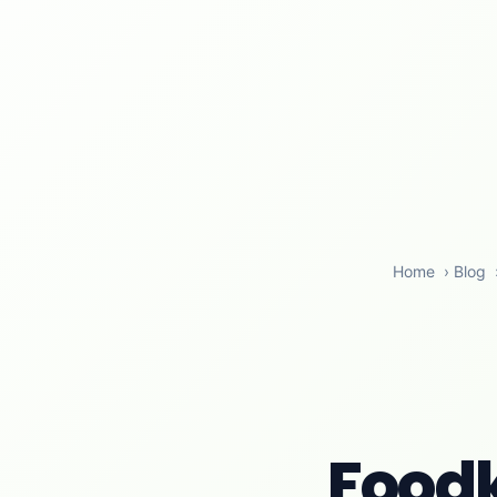
Home
›
Blog
Foodk