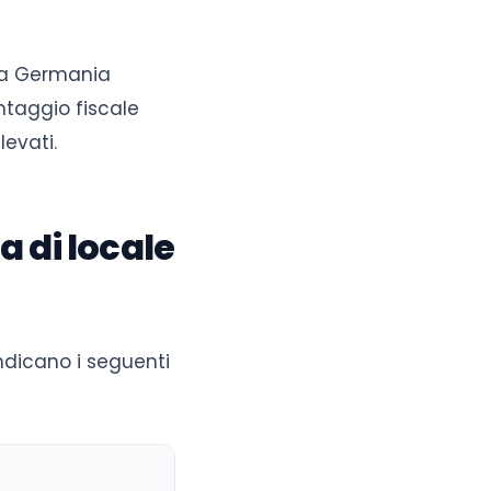
: la Germania
antaggio fiscale
levati.
 di locale
indicano i seguenti