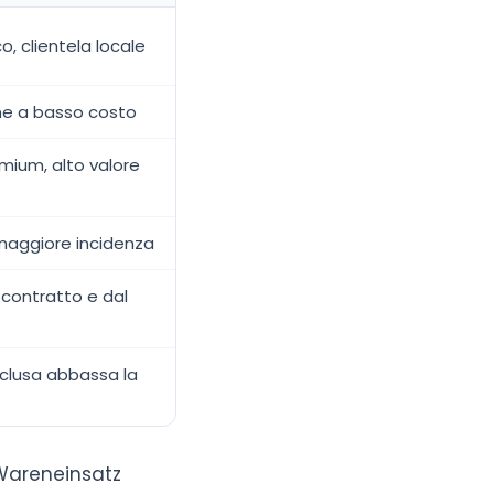
o, clientela locale
me a basso costo
mium, alto valore
aggiore incidenza
 contratto e dal
nclusa abbassa la
Wareneinsatz