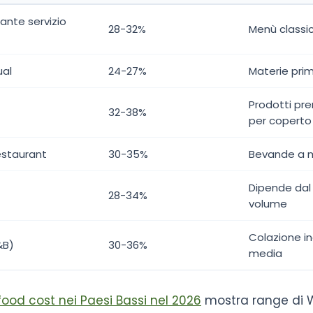
ante servizio
28-32%
Menù classic
ual
24-27%
Materie pri
Prodotti pre
32-38%
per coperto
estaurant
30-35%
Bevande a m
Dipende dal
28-34%
volume
Colazione i
&B)
30-36%
media
food cost nei Paesi Bassi nel 2026
mostra range di 