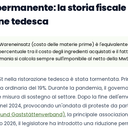
rmanente: la storia fiscale 
one tedesca
 Wareneinsatz (costo delle materie prime) è l'equivalent
percentuale tra il costo degli ingredienti acquistati e il fa
rmania si calcola sempre sull'imponibile al netto della MwS
St nella ristorazione tedesca è stata tormentata. Pr
ta ordinaria del 19%. Durante la pandemia, il govern
 misura di sostegno al settore. Dopo la fine dell'em
% nel 2024, provocando un'ondata di proteste da par
- und Gaststättenverband)
, la principale associazio
 2026, il legislatore ha introdotto una riduzione pe