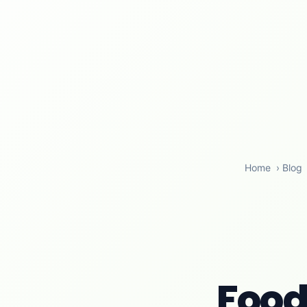
Home
›
Blog
Food