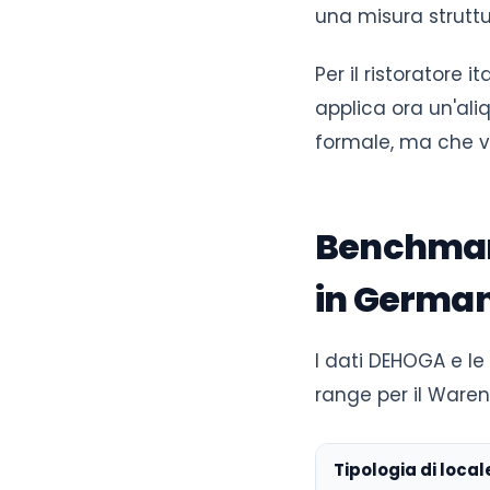
una misura struttu
Per il ristoratore 
applica ora un'aliq
formale, ma che va
Benchmark
in German
I dati DEHOGA e le
range per il Waren
Tipologia di local