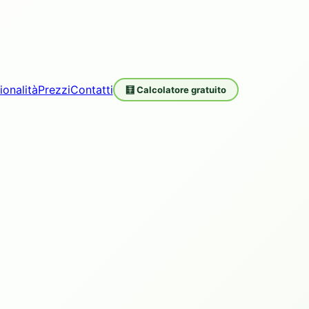
ionalità
Prezzi
Contatti
🧮 Calcolatore gratuito