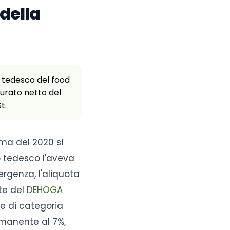
della
e tedesco del food
tturato netto del
t.
ima del 2020 si
o tedesco l'aveva
ergenza, l'aliquota
te del
DEHOGA
ne di categoria
rmanente al 7%,