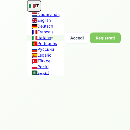
IT
Nederlands
English
Deutsch
Français
Italiano
Accedi
Registrati
Português
Русский
Español
Türkçe
Polski
العربية