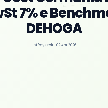
St 7% e Benchm
DEHOGA
Jeffrey Smit ·
02 Apr 2026