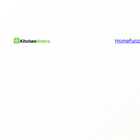
Home
Funz