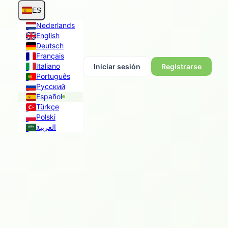
ES
Nederlands
English
Deutsch
Français
Italiano
Iniciar sesión
Registrarse
Português
Русский
Español
Türkçe
Polski
العربية