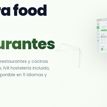
a food
urantes
 restaurantes y cocinas
 IVA hostelería incluido,
onible en 11 idiomas y