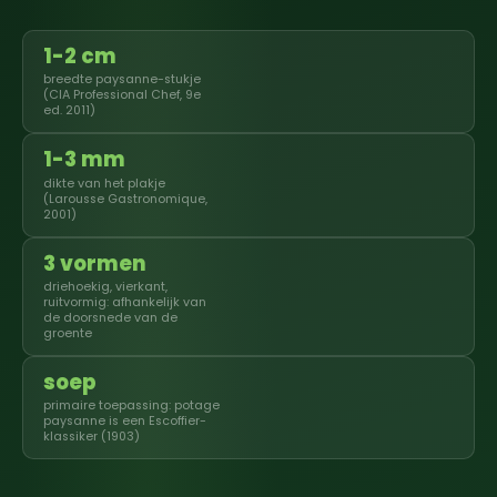
1-2 cm
breedte paysanne-stukje
(CIA Professional Chef, 9e
ed. 2011)
1-3 mm
dikte van het plakje
(Larousse Gastronomique,
2001)
3 vormen
driehoekig, vierkant,
ruitvormig: afhankelijk van
de doorsnede van de
groente
soep
primaire toepassing: potage
paysanne is een Escoffier-
klassiker (1903)