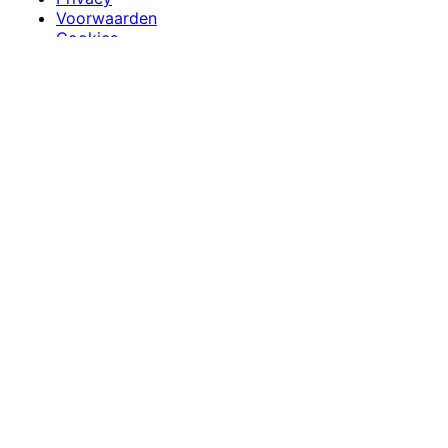
Voorwaarden
Cookies
Betalingsvoorwaarden
Cookie-instellingen
SSL beveiligd
GDPR conform
Betalingen via Mollie
KitchenNmbrs (VOF)
· Kogeldistel 47, 3068NH
Rotterdam · KvK 92862799 ·
info@kitchennmbrs.app
© 2026 KitchenNmbrs. Numbers Mean Success.
Volg ons: