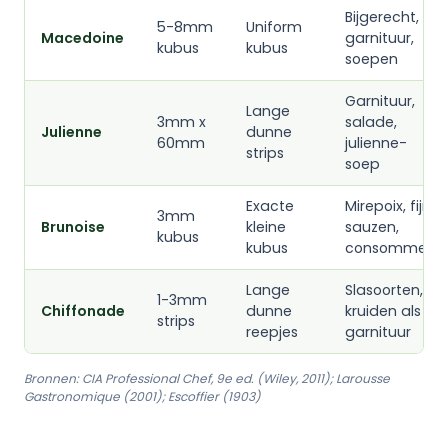
Bijgerecht,
5-8mm
Uniform
Macedoine
garnituur,
kubus
kubus
soepen
Garnituur,
Lange
3mm x
salade,
Julienne
dunne
60mm
julienne-
strips
soep
Exacte
Mirepoix, fijne
3mm
Brunoise
kleine
sauzen,
kubus
kubus
consomme
Lange
Slasoorten,
1-3mm
Chiffonade
dunne
kruiden als
strips
reepjes
garnituur
Bronnen: CIA Professional Chef, 9e ed. (Wiley, 2011); Larousse
Gastronomique (2001); Escoffier (1903)