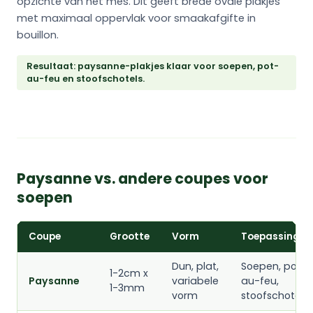
opzichte van het mes. Dit geeft brede ovale plakjes
met maximaal oppervlak voor smaakafgifte in
bouillon.
Resultaat: paysanne-plakjes klaar voor soepen, pot-
au-feu en stoofschotels.
Paysanne vs. andere coupes voor
soepen
Coupe
Grootte
Vorm
Toepassing
Dun, plat,
Soepen, pot-
1-2cm x
Paysanne
variabele
au-feu,
1-3mm
vorm
stoofschotels