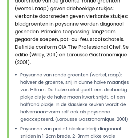
doorsnede van de groente: ronde groenten
(wortel, raap) geven driehoekige stukjes;
vierkante doorsneden geven vierkante stukjes;
bladgroenten in paysanne worden diagonaal
gesneden. Primaire toepassing: langzaam
gegaarde soepen, pot-au-feu, stoofschotels.
Definitie conform CIA The Professional Chef, 9e
editie (Wiley, 2011) en Larousse Gastronomique
(2001).
Paysanne van ronde groenten (wortel, raap):
halveer de groente, snij in dunne halve maantjes
van 1-3mm. De halve cirkel geeft een driehoekig
plakje als je de halve maan kwart snijdt, of een
halfrond plakje. In de klassieke keuken wordt de
halvemaan-vorm zelf ook als paysanne
geaccepteerd. (Larousse Gastronomique, 2001)
Paysanne van prei of bleekselderij: diagonaal
snijden in 1-2cm brede, 2-3mm dikke ovale