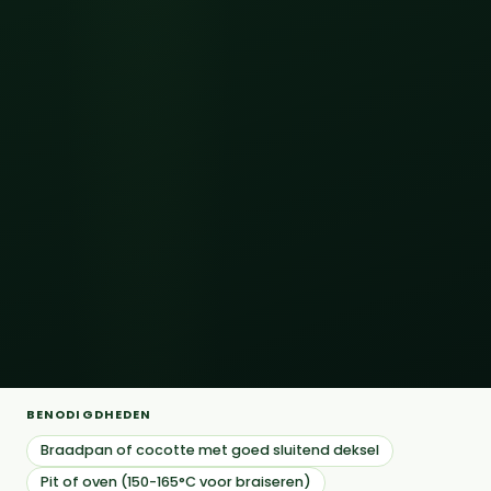
BENODIGDHEDEN
Braadpan of cocotte met goed sluitend deksel
Pit of oven (150-165°C voor braiseren)