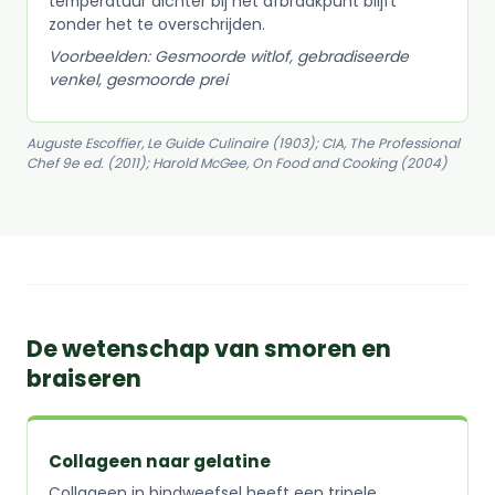
temperatuur dichter bij het afbraakpunt blijft
zonder het te overschrijden.
Voorbeelden: Gesmoorde witlof, gebradiseerde
venkel, gesmoorde prei
Auguste Escoffier, Le Guide Culinaire (1903); CIA, The Professional
Chef 9e ed. (2011); Harold McGee, On Food and Cooking (2004)
De wetenschap van smoren en
braiseren
Collageen naar gelatine
Collageen in bindweefsel heeft een tripele