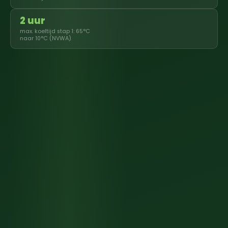
2 uur
max. koeltijd stap 1: 65°C
naar 10°C (NVWA)