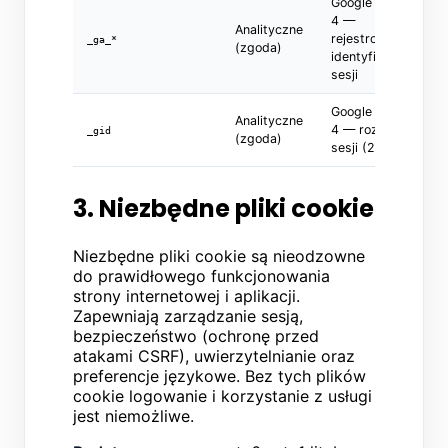
Google Analytics
4 —
Analityczne
rejestrowanie
_ga_*
(zgoda)
identyfikatora
sesji
Google Analytics
Analityczne
4 — rozróżnianie
_gid
(zgoda)
sesji (24 godz.)
3. Niezbędne pliki cookie
Niezbędne pliki cookie są nieodzowne
do prawidłowego funkcjonowania
strony internetowej i aplikacji.
Zapewniają zarządzanie sesją,
bezpieczeństwo (ochronę przed
atakami CSRF), uwierzytelnianie oraz
preferencje językowe. Bez tych plików
cookie logowanie i korzystanie z usługi
jest niemożliwe.