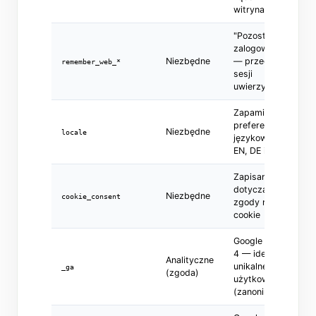
witrynami (CSRF)
"Pozostań
zalogowany(-a)"
Niezbędne
— przedłużenie
remember_web_*
sesji
uwierzytelniania
Zapamiętanie
preferencji
Niezbędne
locale
językowej (NL,
EN, DE itp.)
Zapisanie wyboru
dotyczącego
Niezbędne
cookie_consent
zgody na pliki
cookie
Google Analytics
4 — identyfikacja
Analityczne
unikalnego
_ga
(zgoda)
użytkownika
(zanonimizowana)