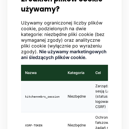
używamy?
Używamy ograniczonej liczby plików
cookie, podzielonych na dwie
kategorie: niezbędne pliki cookie (bez
wymaganej zgody) oraz analityczne
pliki cookie (wyłącznie po wyrażeniu
zgody).
Nie używamy marketingowych
ani śledzących plików cookie.
Nazwa
Kategoria
Cel
Zarządzanie
sesją Laravel
Niezbędne
(status
kitchennmbrs_session
logowania, token
CSRF)
Ochrona przed
fałszowaniem
Niezbędne
XSRF-TOKEN
żądań między