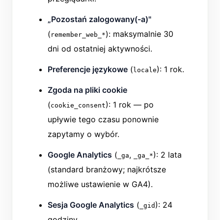
„Pozostań zalogowany(-a)"
(
): maksymalnie 30
remember_web_*
dni od ostatniej aktywności.
Preferencje językowe
(
): 1 rok.
locale
Zgoda na pliki cookie
(
): 1 rok — po
cookie_consent
upływie tego czasu ponownie
zapytamy o wybór.
Google Analytics
(
,
): 2 lata
_ga
_ga_*
(standard branżowy; najkrótsze
możliwe ustawienie w GA4).
Sesja Google Analytics
(
): 24
_gid
godziny.