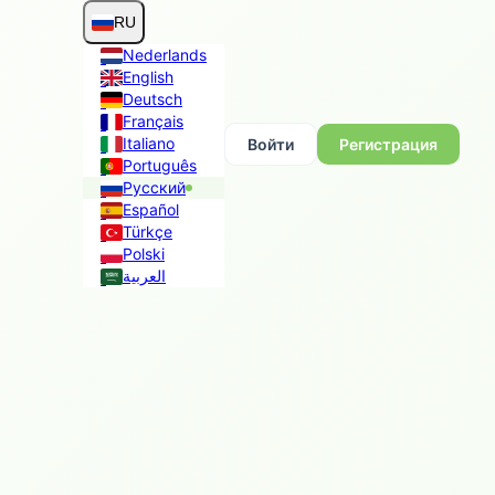
RU
Nederlands
English
Deutsch
Français
Italiano
Войти
Регистрация
Português
Русский
Español
Türkçe
Polski
العربية