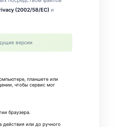
ных посредством файлов
ivacy (2002/58/EC)
и
дущие версии
компьютере, планшете или
ении, чтобы сервис мог
тии браузера.
а действия или до ручного