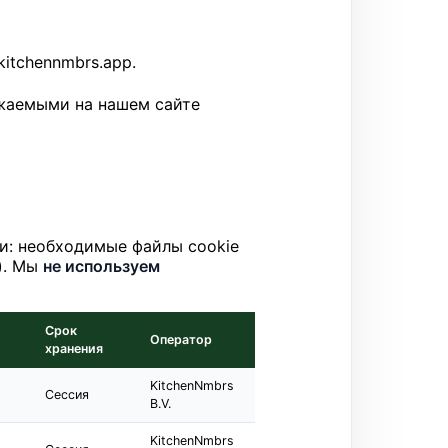
itchennmbrs.app.
жаемыми на нашем сайте
ии: необходимые файлы cookie
я). Мы
не используем
Срок
Оператор
хранения
KitchenNmbrs
Сессия
B.V.
KitchenNmbrs