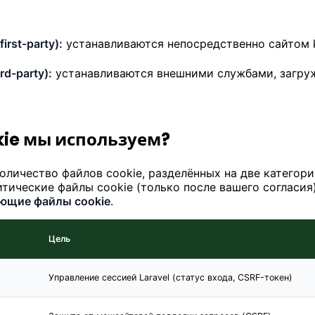
rst-party):
устанавливаются непосредственно сайтом k
d-party):
устанавливаются внешними службами, загру
.
kie мы используем?
оличество файлов cookie, разделённых на две категор
литические файлы cookie (только после вашего согласи
ющие файлы cookie
.
Цель
Управление сессией Laravel (статус входа, CSRF-токен)