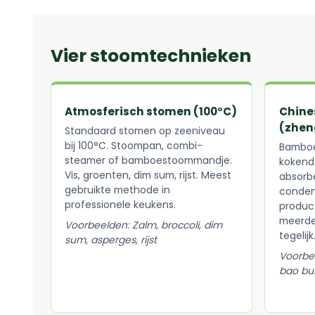
Vier stoomtechnieken
Atmosferisch stomen (100°C)
Chine
(zhen
Standaard stomen op zeeniveau
bij 100°C. Stoompan, combi-
Bambo
steamer of bamboestoommandje.
kokend
Vis, groenten, dim sum, rijst. Meest
absorbe
gebruikte methode in
conden
professionele keukens.
product
meerde
Voorbeelden: Zalm, broccoli, dim
tegelijk
sum, asperges, rijst
Voorbe
bao bun