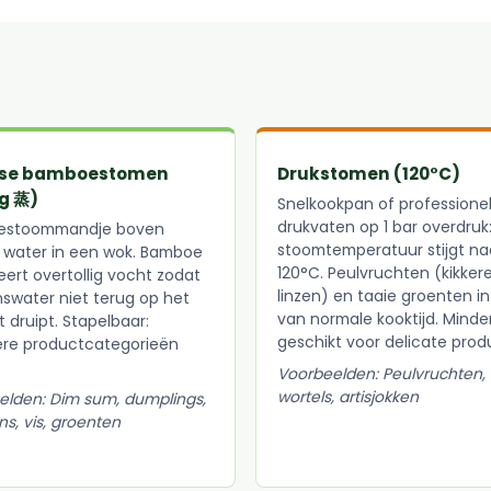
se bamboestomen
Drukstomen (120°C)
g 蒸)
Snelkookpan of professione
drukvaten op 1 bar overdruk
estoommandje boven
stoomtemperatuur stijgt na
 water in een wok. Bamboe
120°C. Peulvruchten (kikker
ert overtollig vocht zodat
linzen) en taaie groenten in
swater niet terug op het
van normale kooktijd. Minde
 druipt. Stapelbaar:
geschikt voor delicate prod
re productcategorieën
.
Voorbeelden: Peulvruchten, 
wortels, artisjokken
elden: Dim sum, dumplings,
s, vis, groenten