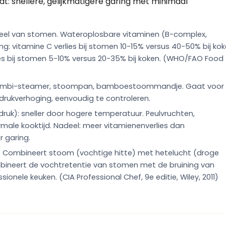
at: snellere, gelijkmatigere garing met minimaal
rdeel van stomen. Wateroplosbare vitaminen (B-complex,
ing: vitamine C verlies bij stomen 10-15% versus 40-50% bij ko
ies bij stomen 5-10% versus 20-35% bij koken. (WHO/FAO Food
 Combi-steamer, stoompan, bamboestoommandje. Gaat voor
 drukverhoging, eenvoudig te controleren.
druk): sneller door hogere temperatuur. Peulvruchten,
rmale kooktijd. Nadeel: meer vitamienenverlies dan
 garing.
 Combineert stoom (vochtige hitte) met hetelucht (droge
bineert de vochtretentie van stomen met de bruining van
ionele keuken. (CIA Professional Chef, 9e editie, Wiley, 2011)