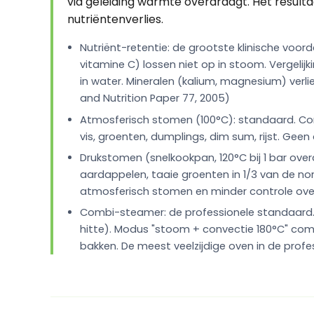
via geleiding warmte overdraagt. Het resulta
nutriëntenverlies.
Nutriënt-retentie: de grootste klinische voo
vitamine C) lossen niet op in stoom. Vergelijk
in water. Mineralen (kalium, magnesium) verl
and Nutrition Paper 77, 2005)
Atmosferisch stomen (100°C): standaard.
vis, groenten, dumplings, dim sum, rijst. Geen
Drukstomen (snelkookpan, 120°C bij 1 bar over
aardappelen, taaie groenten in 1/3 van de no
atmosferisch stomen en minder controle over
Combi-steamer: de professionele standaard.
hitte). Modus "stoom + convectie 180°C" com
bakken. De meest veelzijdige oven in de profess