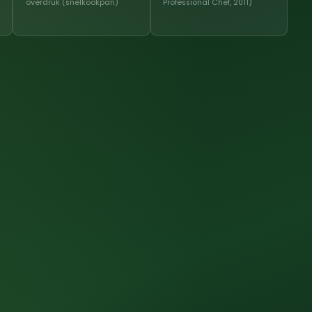
overdruk (snelkookpan)
Professional Chef, 2011)