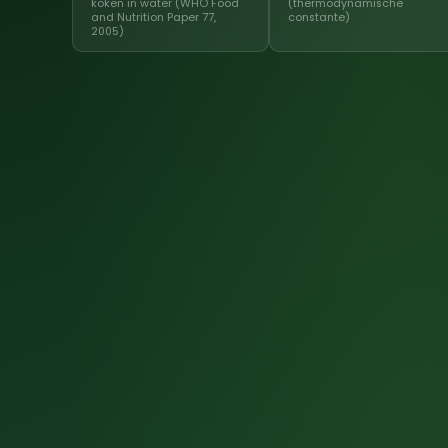
koken in water (WHO Food
(thermodynamische
and Nutrition Paper 77,
constante)
2005)