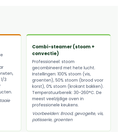
Combi-steamer (stoom +
convectie)
le
:
Professioneel: stoom
ar
gecombineerd met hete lucht.
erwten,
Instellingen: 100% stoom (vis,
 1/3
groenten), 50% stoom (brood voor
r
korst), 0% stoom (krokant bakken).
ucten.
Temperatuurbereik: 30-260°C. De
meest veelzijdige oven in
taaie
professionele keukens.
Voorbeelden: Brood, gevogelte, vis,
patisserie, groenten