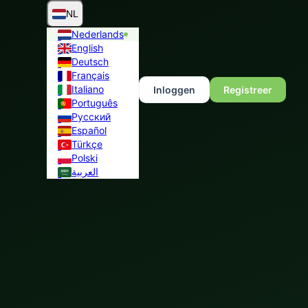
NL
Nederlands
English
Deutsch
Français
Italiano
Inloggen
Registreer
Português
Русский
Español
Türkçe
Polski
العربية