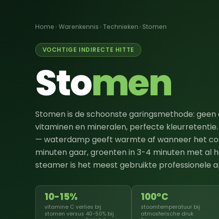
Home
›
Warenkennis
›
Technieken
›
Stomen
VOCHTIGE INDIRECTE HITTE
Sto
men
Stomen is de schoonste garingsmethode: geen c
vitaminen en mineralen, perfecte kleurretentie.
— waterdamp geeft warmte af wanneer het cond
minuten gaar, groenten in 3-4 minuten met al 
steamer is het meest gebruikte professionele a
10-15%
100°C
vitamine C verlies bij
stoomtemperatuur bij
stomen versus 40-50% bij
atmosferische druk