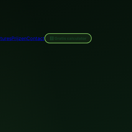
tures
Prijzen
Contact
🧮 Gratis calculator