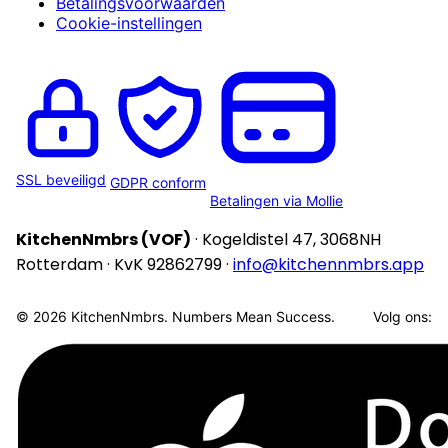
Betalingsvoorwaarden
Cookie-instellingen
SSL beveiligd
GDPR conform
Betalingen via Mollie
KitchenNmbrs (VOF)
· Kogeldistel 47, 3068NH
Rotterdam · KvK 92862799 ·
info@kitchennmbrs.app
© 2026 KitchenNmbrs. Numbers Mean Success.
Volg ons: