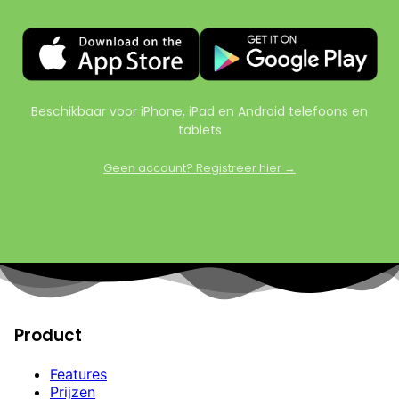
Beschikbaar voor iPhone, iPad en Android telefoons en
tablets
Geen account? Registreer hier →
Product
Features
Prijzen