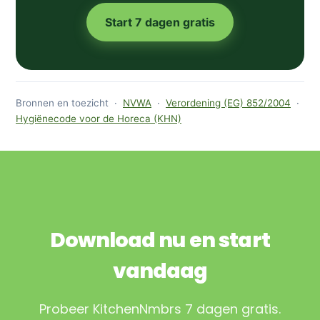
Start 7 dagen gratis
Bronnen en toezicht ·
NVWA
·
Verordening (EG) 852/2004
·
Hygiënecode voor de Horeca (KHN)
Download nu en start
vandaag
Probeer KitchenNmbrs 7 dagen gratis.