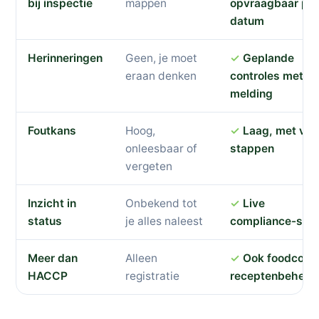
bij inspectie
mappen
opvraagbaar per
datum
Herinneringen
Geen, je moet
Geplande
eraan denken
controles met
melding
Foutkans
Hoog,
Laag, met vas
onleesbaar of
stappen
vergeten
Inzicht in
Onbekend tot
Live
status
je alles naleest
compliance-sco
Meer dan
Alleen
Ook foodcost 
HACCP
registratie
receptenbeheer