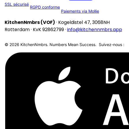
SSL sécurisé
RGPD conforme
Paiements via Mollie
KitchenNmbrs (VOF)
· Kogeldistel 47, 3068NH
Rotterdam · KvK 92862799 ·
info@kitchennmbrs.app
© 2026 KitchenNmbrs. Numbers Mean Success.
Suivez-nous :