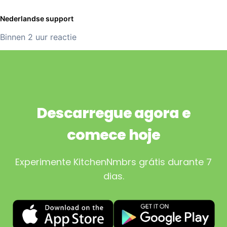
Nederlandse support
Binnen 2 uur reactie
Descarregue agora e
comece hoje
Experimente KitchenNmbrs grátis durante 7
dias.