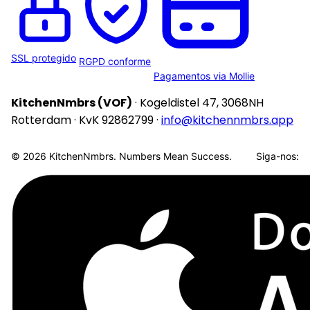
SSL protegido
RGPD conforme
Pagamentos via Mollie
KitchenNmbrs (VOF)
· Kogeldistel 47, 3068NH
Rotterdam · KvK 92862799 ·
info@kitchennmbrs.app
© 2026 KitchenNmbrs. Numbers Mean Success.
Siga-nos: